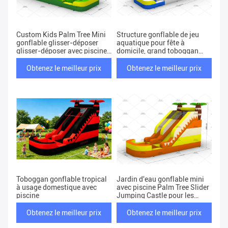
Custom Kids Palm Tree Mini
Structure gonflable de jeu
gonflable glisser-déposer
aquatique pour fête à
glisser-déposer avec piscine
domicile, grand toboggan
pour le jardin
aquatique avec piscine
Obtenez le meilleur prix
Obtenez le meilleur prix
Toboggan gonflable tropical
Jardin d'eau gonflable mini
à usage domestique avec
avec piscine Palm Tree Slider
piscine
Jumping Castle pour les
enfants
Obtenez le meilleur prix
Obtenez le meilleur prix