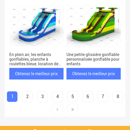
En plein air, les enfants
Une petite glissière gonflable
gonflables, planche à
personnalisée gonflable pour
roulettes bleue, location de
enfants
soirée, grand planche à
roulettes gonflables, avec
Obtenez le meilleur prix
Obtenez le meilleur prix
design de palmier.
1
2
3
4
5
6
7
8