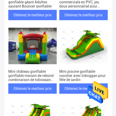
gonflable géant Adultes
commerciale en PVC, jeu
sautant Bouncer gonflable
doux personnalisé pour
enfants, terrain de jeu
intérieur et événements
Obtenez le meilleur prix
Obtenez le meilleur prix
Mini château gonflable
Mini piscine gonflable
gonflable maison de rebond
cocotier avec toboggan pour
combinaison de toboggan
fête de jardin
château gonflable
commercial coloré pour
Obtenez le meilleur prix
Obtenez le meilleur prix
enfants