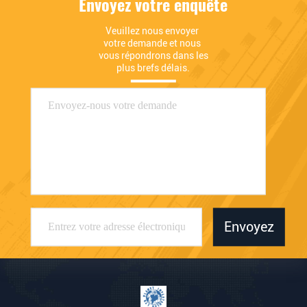
Envoyez votre enquête
Veuillez nous envoyer 
votre demande et nous 
vous répondrons dans les 
plus brefs délais.
Envoyez