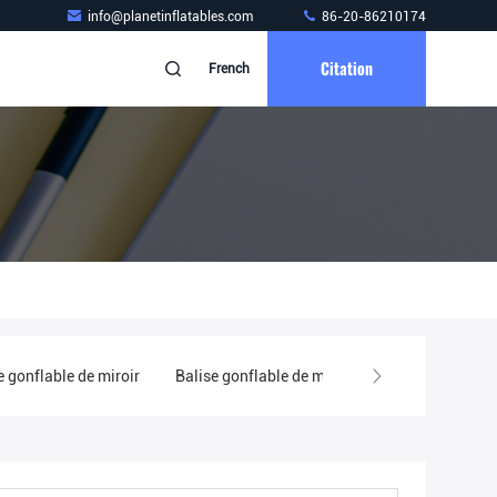
info@planetinflatables.com
86-20-86210174
Citation
French
Balise gonflable de marqueur
voûte gonflable faite sur comman