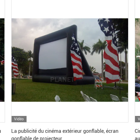
Vidéo
V
Obtenez le meilleur prix
u
La publicité du cinéma extérieur gonflable, écran
Ci
gonflable de projecteur
au