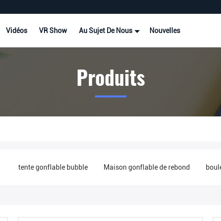
Vidéos
VR Show
Au Sujet De Nous
Nouvelles
Produits
 bubble
Maison gonflable de rebond
boule gonflable de miroir