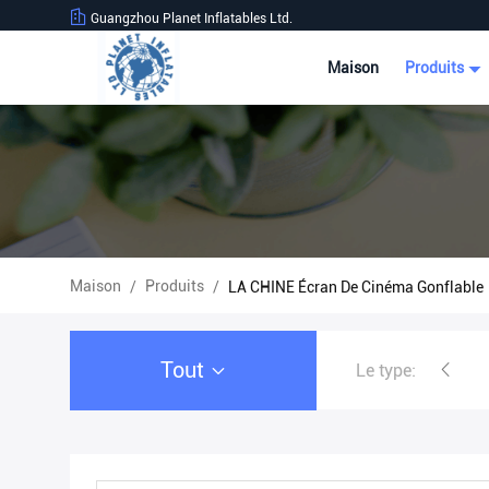
Guangzhou Planet Inflatables Ltd.
Maison
Produits
Maison
Produits
/
/
LA CHINE Écran De Cinéma Gonflable
Tout
Le type:
tente gonflable publicitaire
tente gonflable