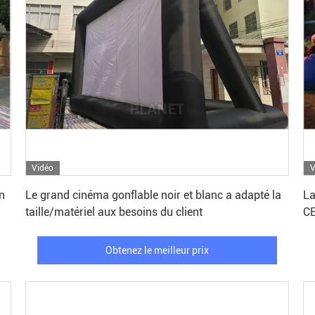
Vidéo
V
Obtenez le meilleur prix
an
Le grand cinéma gonflable noir et blanc a adapté la
La
taille/matériel aux besoins du client
CE
Obtenez le meilleur prix