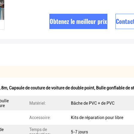
Obtenez le meilleur prix
Contac
1.8m
,
Capsule de couture de voiture de double point
,
Bulle gonflable de 
bulle
Matériel:
Bâche de PVC + de PVC
ure
Accessoire:
Kits de réparation pour libre
de
Temps de
5-7 jours