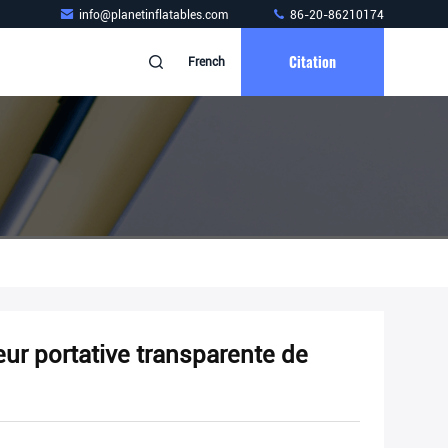
info@planetinflatables.com
86-20-86210174
Citation
French
eur portative transparente de