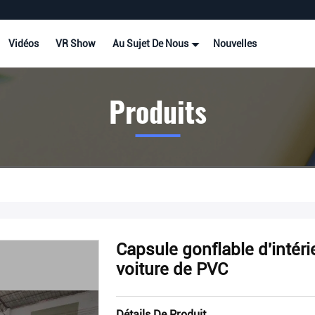
Vidéos
VR Show
Au Sujet De Nous
Nouvelles
Produits
Capsule gonflable d'intéri
voiture de PVC
Détails De Produit