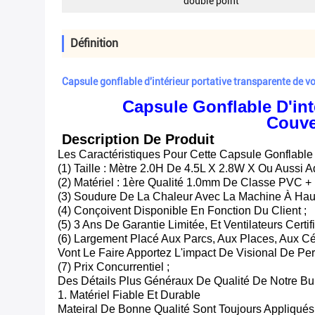
double point
Définition
Capsule gonflable d'intérieur portative transparente de v
Capsule Gonflable D'int
Couve
Description De Produit
Les Caractéristiques Pour Cette Capsule Gonflable 
(1) Taille : Mètre 2.0H De 4.5L X 2.8W X Ou Aussi 
(2) Matériel : 1ère Qualité 1.0mm De Classe PVC
(3) Soudure De La Chaleur Avec La Machine À Hau
(4) Conçoivent Disponible En Fonction Du Client ;
(5) 3 Ans De Garantie Limitée, Et Ventilateurs Certifi
(6) Largement Placé Aux Parcs, Aux Places, Aux Cé
Vont Le Faire Apportez L'impact De Visional De P
(7) Prix Concurrentiel ;
Des Détails Plus Généraux De Qualité De Notre Bul
1. Matériel Fiable Et Durable
Mateiral De Bonne Qualité Sont Toujours Appliqués 