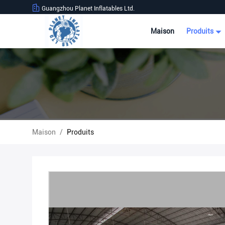
Guangzhou Planet Inflatables Ltd.
Maison
Produits
Maison
/
Produits