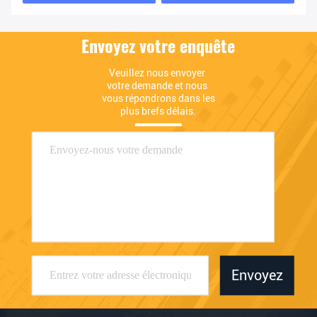
Envoyez votre enquête
Veuillez nous envoyer 
votre demande et nous 
vous répondrons dans les 
plus brefs délais.
Envoyez