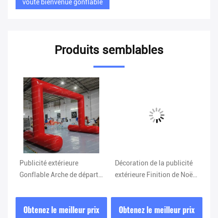
voûte bienvenue gonflable
Produits semblables
t
Publicité extérieure
Décoration de la publicité
Un
e
Gonflable Arche de départ
extérieure Finition de Noël
dé
et d'arrivée Entrée
Démarrage Arc d'entrée
Marathon Cible Course
gonflable avec logo
ix
Obtenez le meilleur prix
Obtenez le meilleur prix
O
Arche gonflable