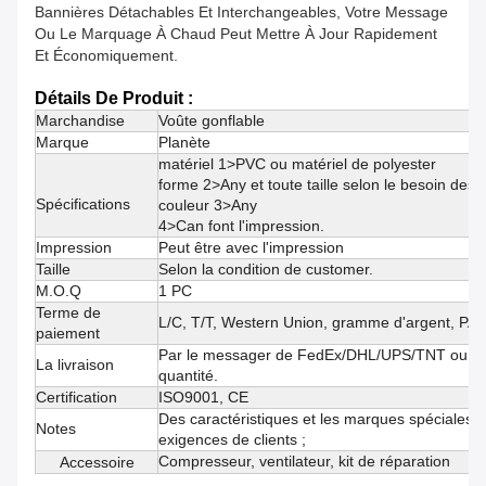
Bannières Détachables Et Interchangeables, Votre Message
Ou Le Marquage À Chaud Peut Mettre À Jour Rapidement
Et Économiquement.
Détails De Produit :
Marchandise
Voûte gonflable
Marque
Planète
matériel 1>PVC ou matériel de polyester
forme 2>Any et toute taille selon le besoin des c
Spécifications
couleur 3>Any
4>Can font l'impression.
Impression
Peut être avec l'impression
Taille
Selon la condition de customer.
M.O.Q
1 PC
Terme de
L/C, T/T, Western Union, gramme d'argent, PA
paiement
Par le messager de FedEx/DHL/UPS/TNT ou par
La livraison
quantité.
Certification
ISO9001, CE
Des caractéristiques et les marques spéciales p
Notes
exigences de clients ;
Compresseur, ventilateur, kit de réparation
Accessoire